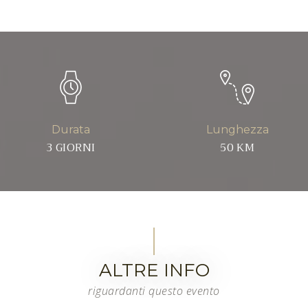
Durata
Lunghezza
3 GIORNI
50 KM
ALTRE INFO
riguardanti questo evento