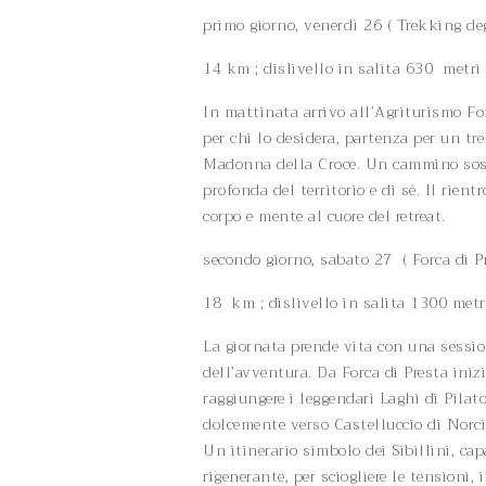
primo giorno, venerdì 26 ( Trekking deg
14 km ; dislivello in salita 630 metri
In mattinata arrivo all’Agriturismo Fo
per chi lo desidera, partenza per un tr
Madonna della Croce. Un cammino sospes
profonda del territorio e di sé. Il rien
corpo e mente al cuore del retreat.
secondo giorno, sabato 27 ( Forca di Pr
18 km ; dislivello in salita 1300 metr
La giornata prende vita con una sessione
dell’avventura. Da Forca di Presta iniz
raggiungere i leggendari Laghi di Pilat
dolcemente verso Castelluccio di Norci
Un itinerario simbolo dei Sibillini, cap
rigenerante, per sciogliere le tensioni