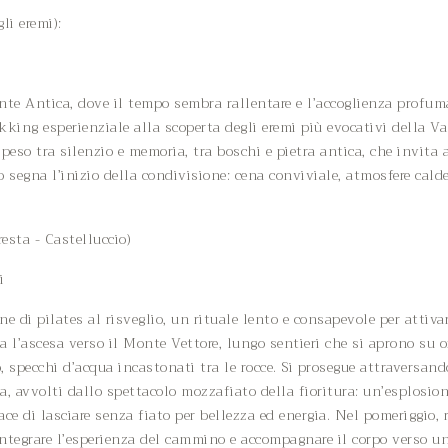
li eremi):
nte Antica, dove il tempo sembra rallentare e l’accoglienza profum
ekking esperienziale alla scoperta degli eremi più evocativi della Va
o tra silenzio e memoria, tra boschi e pietra antica, che invita 
tro segna l’inizio della condivisione: cena conviviale, atmosfere cald
esta - Castelluccio)
i
 di pilates al risveglio, un rituale lento e consapevole per attivare
ia l’ascesa verso il Monte Vettore, lungo sentieri che si aprono su 
o, specchi d’acqua incastonati tra le rocce. Si prosegue attraversand
a, avvolti dallo spettacolo mozzafiato della fioritura: un’esplosio
ace di lasciare senza fiato per bellezza ed energia. Nel pomeriggio, 
, integrare l’esperienza del cammino e accompagnare il corpo verso u