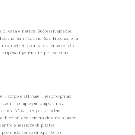
a di casa e natura. Successivamente,
lnerina: Sant’Eutizio, San Fiorenzo e la
a riconnettersi con la dimensione più
e e riposo rigenerante, per preparare
 il corpo e affinare il respiro prima
orizzonti sempre più ampi, fino a
o Forca Viola, per poi scendere
ne di colori che sembra dipinta a mano.
rientro e sessione di pilates
n profondo senso di equilibrio e