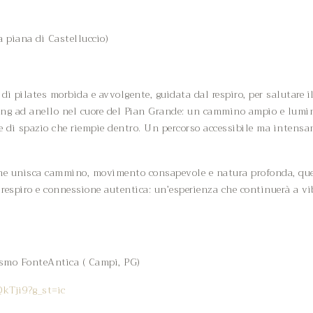
a piana di Castelluccio)
 di pilates morbida e avvolgente, guidata dal respiro, per salutare i
king ad anello nel cuore del Pian Grande: un cammino ampio e lumin
one di spazio che riempie dentro. Un percorso accessibile ma intens
 che unisca cammino, movimento consapevole e natura profonda, quest
, respiro e connessione autentica: un’esperienza che continuerà a vib
urismo FonteAntica ( Campi, PG)
kTji9?g_st=ic