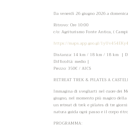
Da venerdì 26 giugno 2026 a domenic
Ritrovo: Ore 10:00
c/o: Agriturismo Fonte Antica, ( Campi
https://maps.app.goo.gl/1yUv454EKy4
Distanza: 14 km / 18 km / 18 km | Di
Difficoltà: medio |
Prezzo: 350€ / AICS
RETREAT TREK & PILATES A CASTEL
Immagina di svegliarti nel cuore dei Mon
giugno, nel momento più magico della 
un retreat di trek e pilates di tre gio
natura guida ogni passo e il corpo ritro
PROGRAMMA: