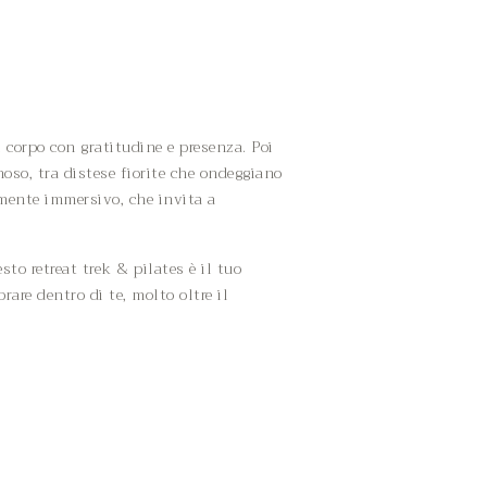
l corpo con gratitudine e presenza. Poi
oso, tra distese fiorite che ondeggiano
amente immersivo, che invita a
o retreat trek & pilates è il tuo
rare dentro di te, molto oltre il