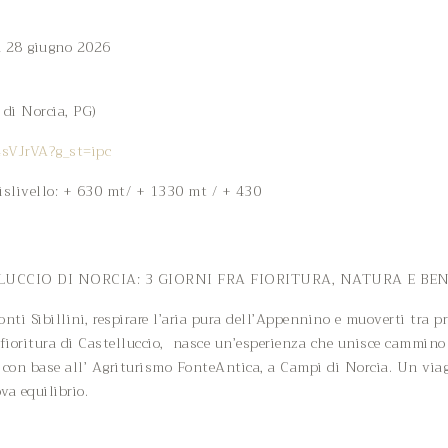
a 28 giugno 2026
 di Norcia, PG)
sVJrVA?g_st=ipc
slivello: + 630 mt/ + 1330 mt / + 430
LUCCIO DI NORCIA: 3 GIORNI FRA FIORITURA, NATURA E BE
ti Sibillini, respirare l’aria pura dell’Appennino e muoverti tra pra
fioritura di Castelluccio, nasce un’esperienza che unisce cammin
rni con base all’ Agriturismo FonteAntica, a Campi di Norcia. Un via
va equilibrio.