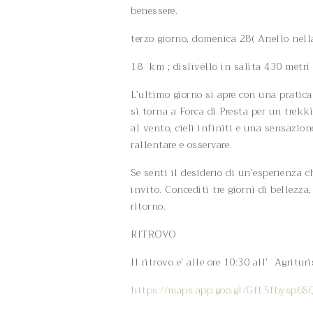
benessere.
terzo giorno, domenica 28( Anello nell
18 km ; dislivello in salita 430 metri
L’ultimo giorno si apre con una pratica
si torna a Forca di Presta per un trek
al vento, cieli infiniti e una sensazi
rallentare e osservare.
Se senti il desiderio di un’esperienza
invito. Concediti tre giorni di bellezza
ritorno.
RITROVO
Il ritrovo e’ alle ore 10:30 all’ Agrit
https://maps.app.goo.gl/GfL5fbysp6SQ