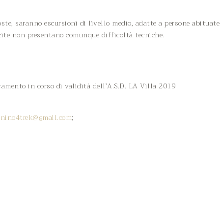
oste, saranno escursioni di livello medio, adatte a persone abituat
cite non presentano comunque difficoltà tecniche.
eramento in corso di validità dell’A.S.D. LA Villa 2019
nino4trek@gmail.com
;